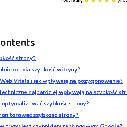
Post rating:
(
4.8
contents
bkość strony?
alnie ocenia szybkość witryny?
 Web Vitals i jak wpływają na pozycjonowanie?
i techniczne najbardziej wpływają na szybkość st
e optymalizować szybkość strony?
 monitorować szybkość strony?
 witryny jest czynnikiem rankingowym Google?