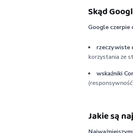
Skąd Googl
Google czerpie 
rzeczywiste
korzystania ze s
wskaźniki Co
(responsywność) 
Jakie są n
Najważniejszym