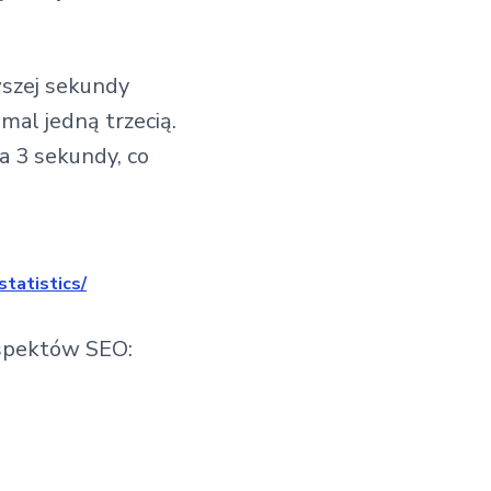
wszej sekundy
al jedną trzecią.
za 3 sekundy, co
tatistics/
aspektów SEO: