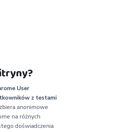
itryny?
Chrome User
żytkowników z testami
 zbiera anonimowe
rome na różnych
istego doświadczenia