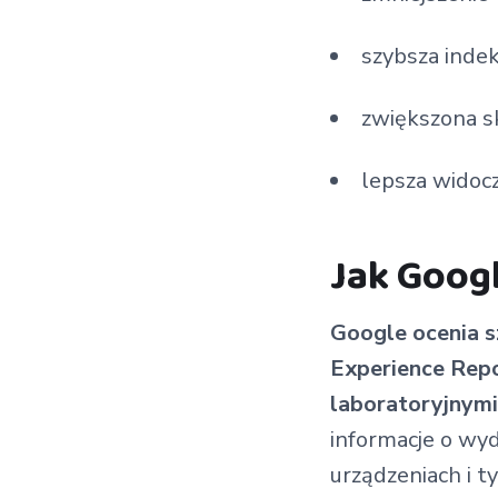
szybsza indek
zwiększona s
lepsza widocz
Jak Googl
Google ocenia s
Experience Repo
laboratoryjnymi
informacje o wy
urządzeniach i t