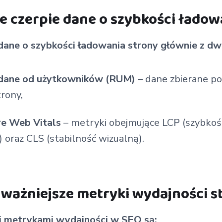
e czerpie dane o szybkości ładow
dane o szybkości ładowania strony głównie z dw
 dane od użytkowników (RUM)
– dane zbierane p
trony,
re Web Vitals
– metryki obejmujące LCP (szybkoś
oraz CLS (stabilność wizualną).
ajważniejsze metryki wydajności s
i metrykami wydajności w SEO są: