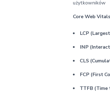
użytkowników
Core Web Vital
LCP (Largest
INP (Interac
CLS (Cumulat
FCP (First C
TTFB (Time t