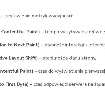
s
– zestawienie metryk wydajności:
 Contentful Paint)
– tempo wczytywania głównej 
tion to Next Paint)
– płynność interakcji z interfe
ive Layout Shift)
– stabilność układu strony,
ontentful Paint)
– czas do wyświetlenia pierwszej
o First Byte)
– czas odpowiedzi serwera na żąda