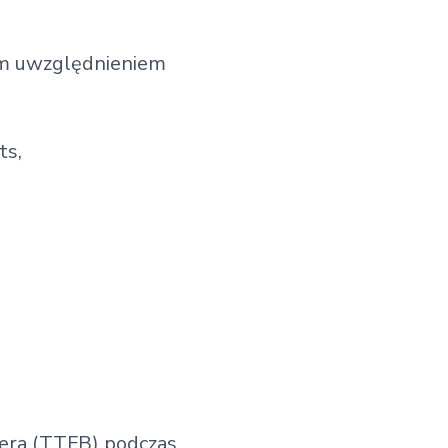
ym uwzględnieniem
ts,
era (TTFB) podczas