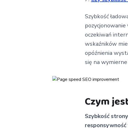
Szybkość ładowa
pozycjonowanie 
oczekiwań inter
wskaźników mier
opóźnienia wysta
się na wymierne
Czym jes
Szybkość strony
responsywność w