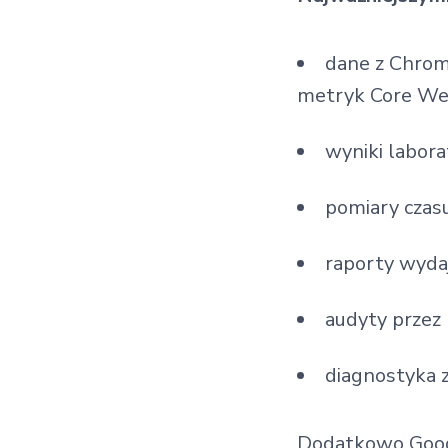
dane z Chrom
metryk Core Web 
wyniki labora
pomiary czas
raporty wydaj
audyty przez
diagnostyka 
Dodatkowo Goog