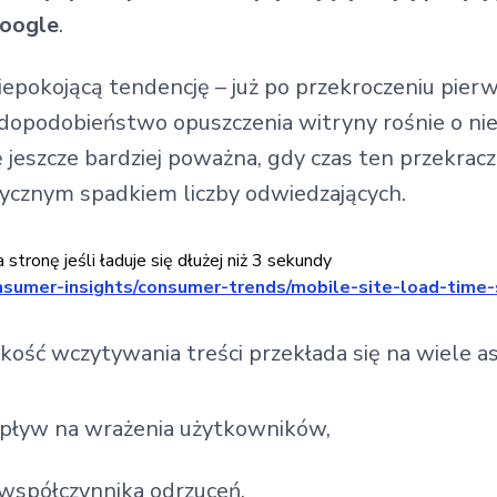
oogle
.
iepokojącą tendencję – już po przekroczeniu pier
dopodobieństwo opuszczenia witryny rośnie o niem
ię jeszcze bardziej poważna, gdy czas ten przekrac
ycznym spadkiem liczby odwiedzających.
sumer-insights/consumer-trends/mobile-site-load-time-s
ość wczytywania treści przekłada się na wiele 
pływ na wrażenia użytkowników,
 współczynnika odrzuceń,