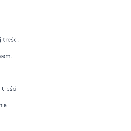
treści,
jsem.
 treści
nie