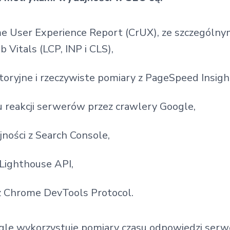
e User Experience Report (CrUX), ze szczególn
Vitals (LCP, INP i CLS),
toryjne i rzeczywiste pomiary z PageSpeed Insigh
u reakcji serwerów przez crawlery Google,
ności z Search Console,
 Lighthouse API,
z Chrome DevTools Protocol.
le wykorzystuje pomiary czasu odpowiedzi serw