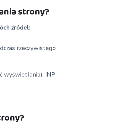
ania strony?
óch źródeł:
odczas rzeczywistego
ć wyświetlania), INP
trony?