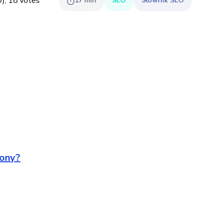
9
),
18
votes
17
min
SEO
Słownik SEO
rony?