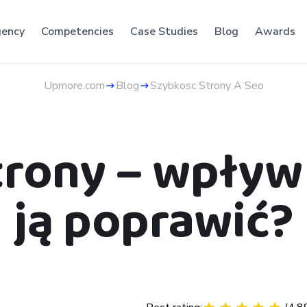
ency
Competencies
Case Studies
Blog
Awards
Upmore.com
Blog
Szybkosc Strony A Seo
rony – wpływ 
ją poprawić?