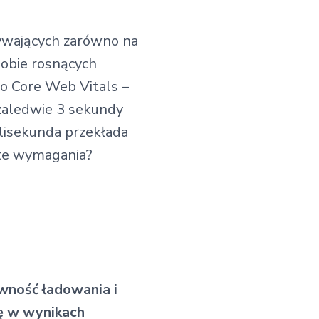
ywających zarówno na
dobie rosnących
o Core Web Vitals –
zaledwie 3 sekundy
ilisekunda przekłada
 te wymagania?
awność ładowania i
ę w wynikach