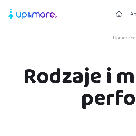
Ag
Upmore.c
Rodzaje i 
perf