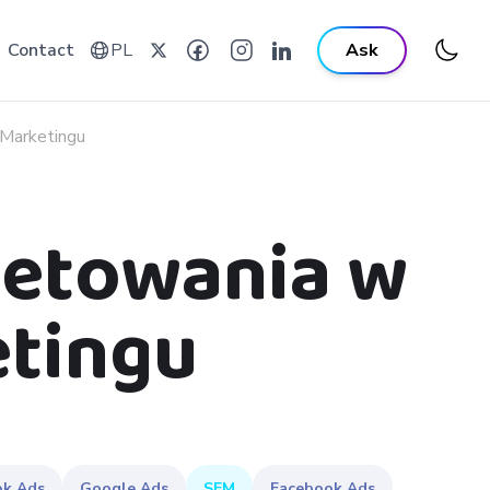
Contact
PL
Ask
 Marketingu
getowania w
tingu
ok Ads
Google Ads
SEM
Facebook Ads