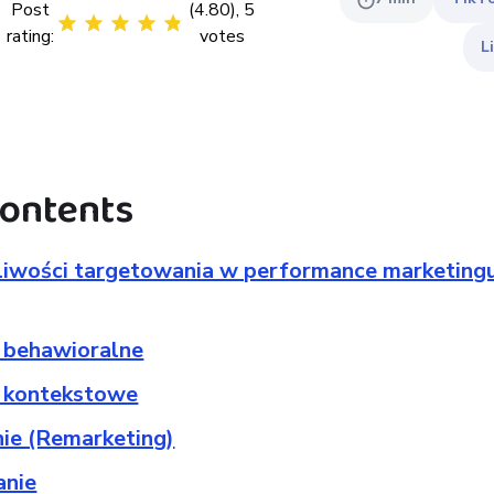
Post
(
4.80
),
5
rating:
votes
L
contents
liwości targetowania w performance marketing
 behawioralne
 kontekstowe
ie (Remarketing)
anie