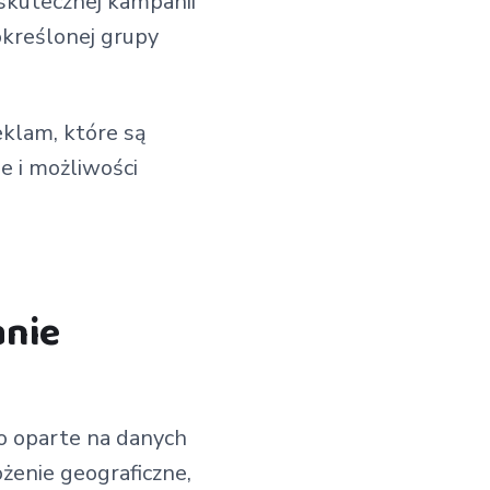
kutecznej kampanii
określonej grupy
klam, które są
e i możliwości
anie
o oparte na danych
ożenie geograficzne,