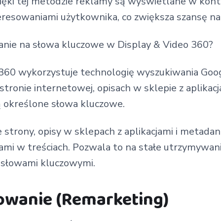
ięki tej metodzie reklamy są wyświetlane w konte
eresowaniami użytkownika, co zwiększa szansę na 
wanie na słowa kluczowe w Display & Video 360?
 360 wykorzystuje technologię wyszukiwania Goo
 stronie internetowej, opisach w sklepie z aplika
 określone słowa kluczowe.
 strony, opisy w sklepach z aplikacjami i metadan
nami w treściach. Pozwala to na stałe utrzymywa
 słowami kluczowymi.
owanie (Remarketing)