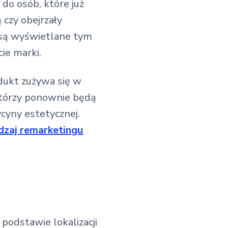
do osób, które już
 czy obejrzały
y są wyświetlane tym
ie marki.
dukt zużywa się w
którzy ponownie będą
ycyny estetycznej.
odzaj remarketingu
podstawie lokalizacji