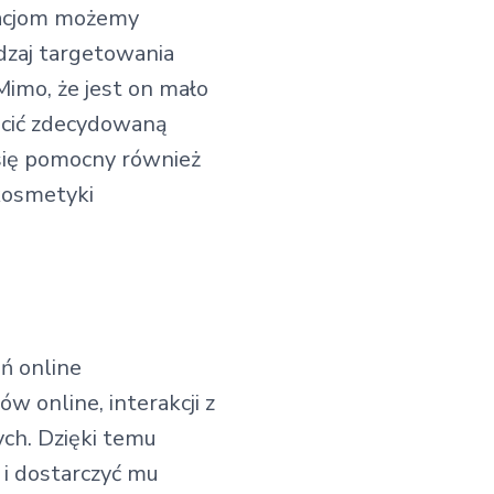
rmacjom możemy
dzaj targetowania
Mimo, że jest on mało
ucić zdecydowaną
 się pomocny również
kosmetyki
ń online
w online, interakcji z
ch. Dzięki temu
i dostarczyć mu