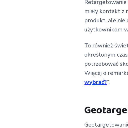
Retargetowanie t
miały kontakt z 
produkt, ale ni
użytkownikom w i
To również świe
określonym czas
potrzebować skor
Więcej o remarke
wybrać?
”.
Geotarge
Geotargetowanie