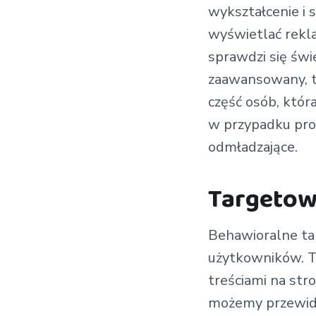
wykształcenie i
wyświetlać rekl
sprawdzi się świ
zaawansowany, t
część osób, któr
w przypadku pro
odmładzające.
Targetow
Behawioralne ta
użytkowników. To 
treściami na str
możemy przewidz