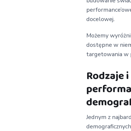
budowanie świad
performance’owej
docelowej.
Możemy wyróżnić
dostępne w niem
targetowania w
Rodzaje i
performa
demograf
Jednym z najbar
demograficznych.