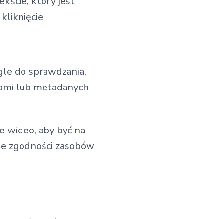
kście, który jest
kliknięcie.
gle do sprawdzania,
cjami lub metadanych
e wideo, aby być na
nie zgodności zasobów