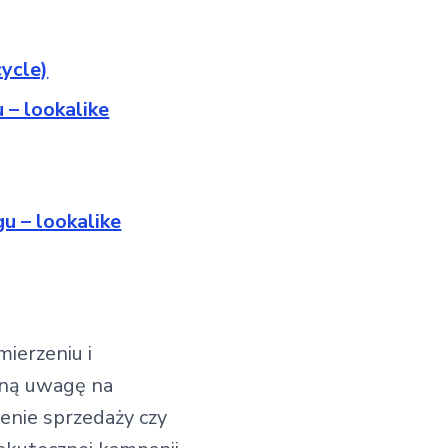
cycle)
 – lookalike
u – lookalike
mierzeniu i
lną uwagę na
enie sprzedaży czy