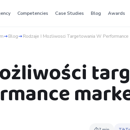
ency
Competencies
Case Studies
Blog
Awards
om
Blog
Rodzaje I Mozliwosci Targetowania W Performance
możliwości tar
ormance marke
7
min
TikT