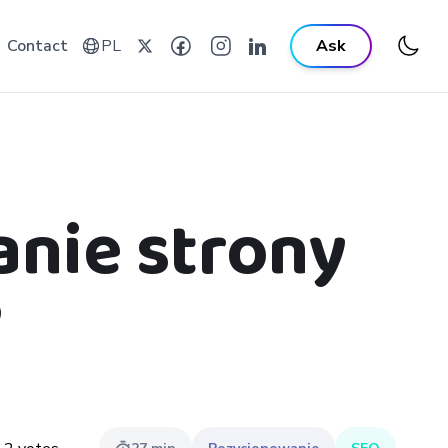
Contact
PL
Ask
anie strony
?