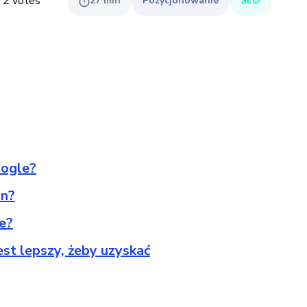
,
2
votes
27
min
Pozycjonowanie
SEO
oogle?
on?
je?
st lepszy, żeby uzyskać