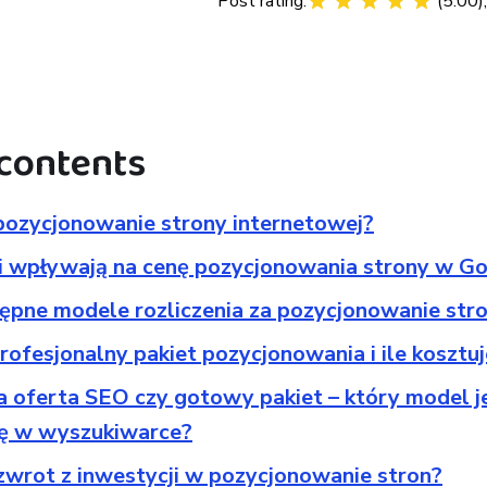
Post rating:
(
5.00
)
 contents
 pozycjonowanie strony internetowej?
ki wpływają na cenę pozycjonowania strony w G
tępne modele rozliczenia za pozycjonowanie str
rofesjonalny pakiet pozycjonowania i ile kosztu
 oferta SEO czy gotowy pakiet – który model je
ę w wyszukiwarce?
 zwrot z inwestycji w pozycjonowanie stron?