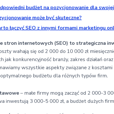
dpowiedni budżet na pozycjonowanie dla swojej
ozycjonowanie może być skuteczne?
rto łączyć SEO z innymi formami marketingu onl
 stron internetowych (SEO) to strategiczna in
koszty wahają się od 2 000 do 10 000 zł miesięczn
h jak konkurencyjność branży, zakres działań ora
awiamy wszystkie aspekty związane z kosztami S
optymalnego budżetu dla różnych typów firm.
stawowe
– małe firmy mogą zacząć od 2 000-3 000
a inwestują 3 000-5 000 zł, a budżet dużych firm