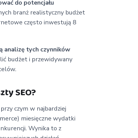
ować do potencjału
nych branż realistyczny budżet
ernetowe często inwestują 8
 analizę tych czynników
ślić budżet i przewidywany
celów.
zty SEO?
, przy czym w najbardziej
mmerce) miesięczne wydatki
kurencji. Wynika to z