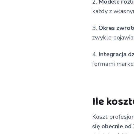
Modele rozl
każdy z własny
Okres zwrot
zwykle pojawia
Integracja d
formami market
Ile kosz
Koszt profesjo
się obecnie od