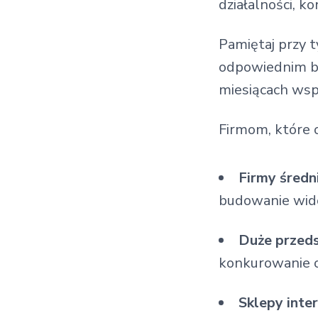
działalności, k
Pamiętaj przy 
odpowiednim bud
miesiącach wsp
Firmom, które 
Firmy średni
budowanie wido
Duże przed
konkurowanie o
Sklepy inte