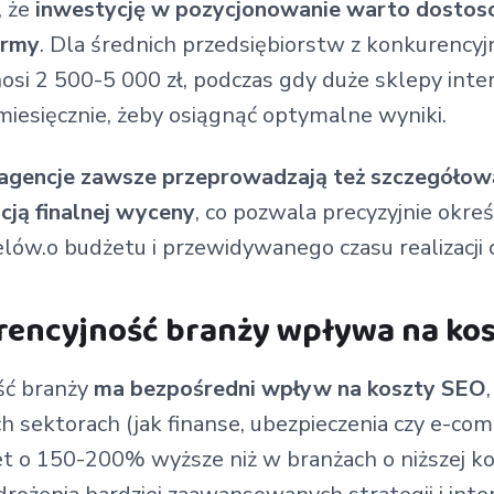
, że
inwestycję w pozycjonowanie warto dostos
irmy
. Dla średnich przedsiębiorstw z konkurencyj
osi 2 500-5 000 zł, podczas gdy duże sklepy int
miesięcznie, żeby osiągnąć optymalne wyniki.
agencje zawsze przeprowadzają też szczegółową
cją finalnej wyceny
, co pozwala precyzyjnie okre
 celów.o budżetu i przewidywanego czasu realizacji 
rencyjność branży wpływa na kos
ść branży
ma bezpośredni wpływ na koszty SEO
h sektorach (jak finanse, ubezpieczenia czy e-co
 o 150-200% wyższe niż w branżach o niższej kon