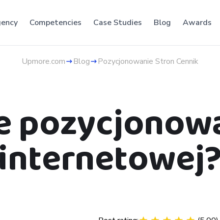
ency
Competencies
Case Studies
Blog
Awards
Upmore.com
Blog
Pozycjonowanie Stron Cennik
je pozycjonow
internetowej