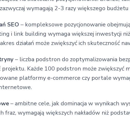
zazwyczaj wymagają 2-3 razy większego budżetu ni
łań SEO
– kompleksowe pozycjonowanie obejmując
ing i link building wymaga większej inwestycji n
 zakres działań może zwiększyć ich skuteczność n
tryny
– liczba podstron do zoptymalizowania be
 projektu. Każde 100 podstron może zwiększyć m
dowane platformy e-commerce czy portale wymag
internetowe.
sowe
– ambitne cele, jak dominacja w wynikach wy
h fraz, wymagają większych nakładów niż podsta