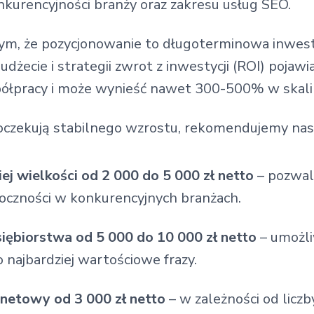
onkurencyjności branży oraz zakresu usług SEO.
tym, że pozycjonowanie to długoterminowa inwesty
żecie i strategii zwrot z inwestycji (ROI) pojawi
ółpracy i może wynieść nawet 300-500% w skali 
oczekują stabilnego wzrostu, rekomendujemy nas
ej wielkości
od 2 000 do 5 000 zł netto
– pozwal
czności w konkurencyjnych branżach.
siębiorstwa
od 5 000 do 10 000 zł netto
– umożli
 najbardziej wartościowe frazy.
rnetowy od 3 000 zł netto
– w zależności od licz