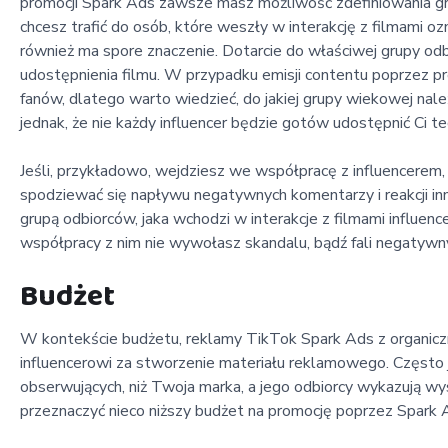
promocji Spark Ads zawsze masz możliwość zdefiniowania g
chcesz trafić do osób, które weszły w interakcję z filmami oz
również ma spore znaczenie. Dotarcie do właściwej grupy odb
udostępnienia filmu. W przypadku emisji contentu poprzez pro
fanów, dlatego warto wiedzieć, do jakiej grupy wiekowej należ
jednak, że nie każdy influencer będzie gotów udostępnić Ci t
Jeśli, przykładowo, wejdziesz we współpracę z influencerem, 
spodziewać się napływu negatywnych komentarzy i reakcji inn
grupą odbiorców, jaka wchodzi w interakcje z filmami influencer
współpracy z nim nie wywołasz skandalu, bądź fali negatywny
Budżet
W kontekście budżetu, reklamy TikTok Spark Ads z organicz
influencerowi za stworzenie materiału reklamowego. Często 
obserwujących, niż Twoja marka, a jego odbiorcy wykazują w
przeznaczyć nieco niższy budżet na promocję poprzez Spark 