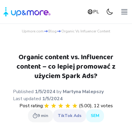
PL
Upmore.com
Blog
Organic Vs Influencer Content
Organic content vs. Influencer
content – co lepiej promować z
użyciem Spark Ads?
Published
1/5/2024
by
Martyna
Malepszy
Last updated
1/5/2024
Post rating:
(
5.00
),
12
votes
9
min
TikTok Ads
SEM