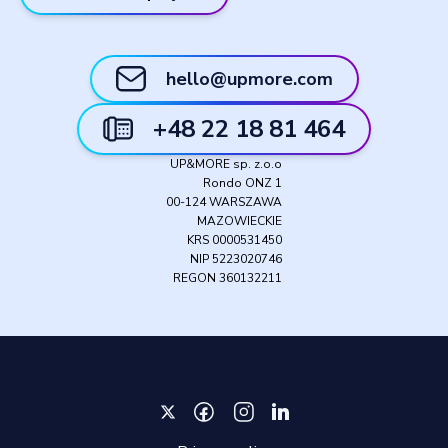
hello@upmore.com
+48 22 18 81 464
UP&MORE sp. z.o.o
Rondo ONZ 1
00-124 WARSZAWA
MAZOWIECKIE
KRS 0000531450
NIP 5223020746
REGON 360132211