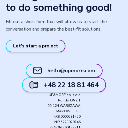
to do something good!
Fill out a short form that will allow us to start the
conversation and prepare the best-fit solutions.
Let's start a project
hello@upmore.com
+48 22 18 81 464
UP&MORE sp. z.o.o
Rondo ONZ 1
00-124 WARSZAWA
MAZOWIECKIE
KRS 0000531450
NIP 5223020746
REGON 360132211