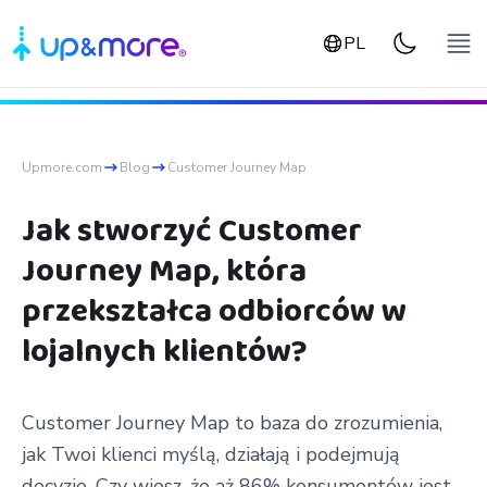
PL
Upmore.com
Blog
Customer Journey Map
Jak stworzyć Customer
Journey Map, która
przekształca odbiorców w
lojalnych klientów?
Customer Journey Map to baza do zrozumienia,
jak Twoi klienci myślą, działają i podejmują
decyzje. Czy wiesz, że aż 86% konsumentów jest