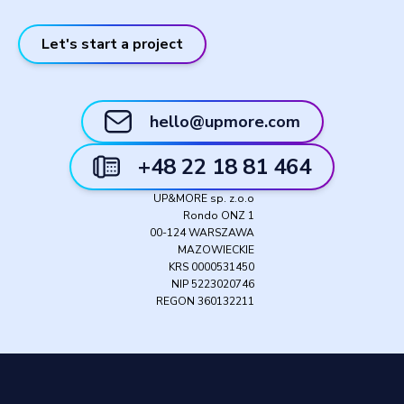
Let's start a project
hello@upmore.com
+48 22 18 81 464
UP&MORE sp. z.o.o
Rondo ONZ 1
00-124 WARSZAWA
MAZOWIECKIE
KRS 0000531450
NIP 5223020746
REGON 360132211